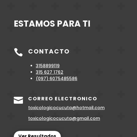
ESTAMOS PARA TI
CONTACTO

3158899119
315 627 1762
(097)
6075485586
CORREO ELECTRONICO

toxicologicocucuta@hotmail.com
toxicologicocucuta@gmail.com
Ver Resultados