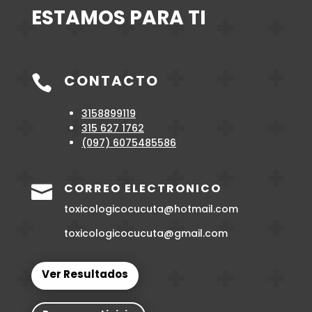
ESTAMOS PARA TI
CONTACTO

3158899119
315 627 1762
(097)
6075485586
CORREO ELECTRONICO

toxicologicocucuta@hotmail.com
toxicologicocucuta@gmail.com
Ver Resultados