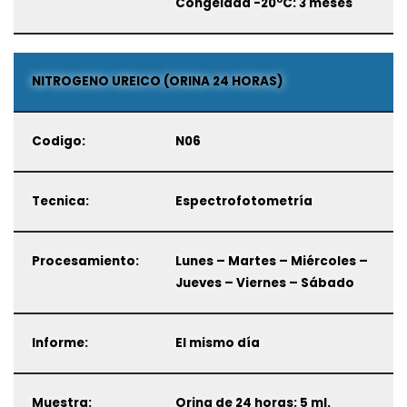
Congelada -20ºC: 3 meses
NITROGENO UREICO (ORINA 24 HORAS)
Codigo:
N06
Tecnica:
Espectrofotometría
Procesamiento:
Lunes – Martes – Miércoles –
Jueves – Viernes – Sábado
Informe:
El mismo día
Muestra:
Orina de 24 horas: 5 ml.