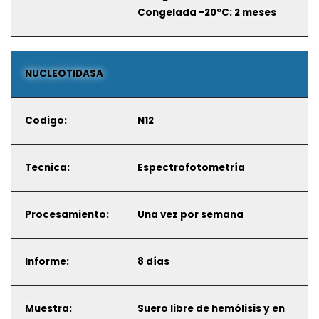
Congelada -20ºC: 2 meses
NUCLEOTIDASA
Codigo:
N12
Tecnica:
Espectrofotometría
Procesamiento:
Una vez por semana
Informe:
8 días
Muestra:
Suero libre de hemólisis y en