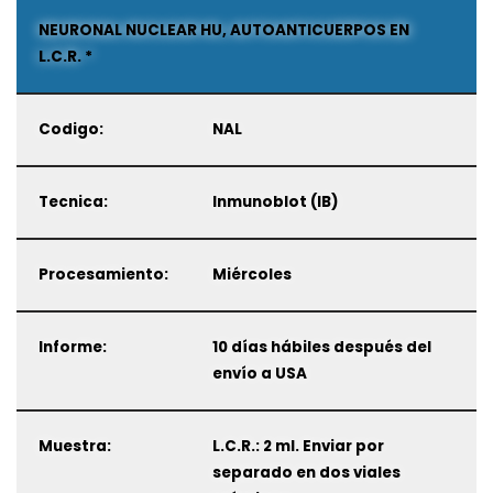
NEURONAL NUCLEAR HU, AUTOANTICUERPOS EN
L.C.R. *
Codigo:
NAL
Tecnica:
Inmunoblot (IB)
Procesamiento:
Miércoles
Informe:
10 días hábiles después del
envío a USA
Muestra:
L.C.R.: 2 ml. Enviar por
separado en dos viales