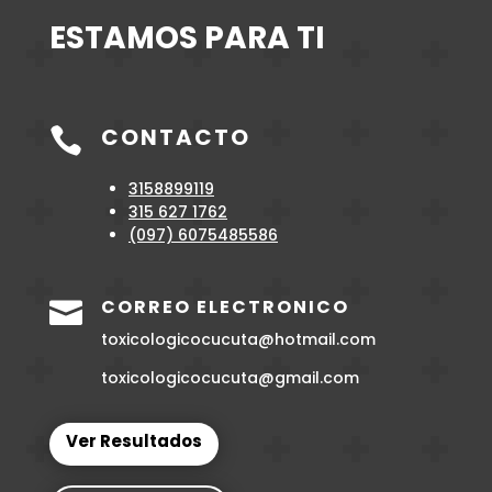
ESTAMOS PARA TI
CONTACTO

3158899119
315 627 1762
(097)
6075485586
CORREO ELECTRONICO

toxicologicocucuta@hotmail.com
toxicologicocucuta@gmail.com
Ver Resultados