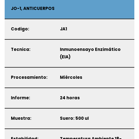
JO-1, ANTICUERPOS
Codigo:
JA1
Tecnica:
Inmunoensayo Enzimático
(EIA)
Procesamiento:
Miércoles
Informe:
24 horas
Muestra:
Suero: 500 ul
Estabilidad:
Temperatura Ambiente 18-