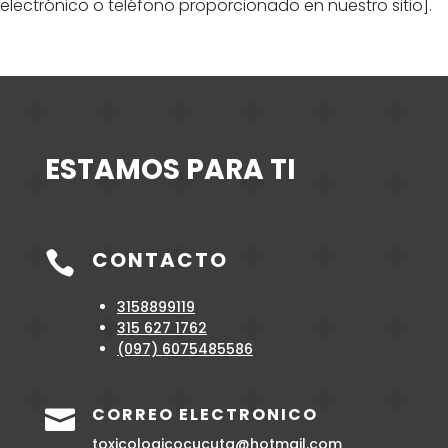
electrónico o teléfono proporcionado en nuestro sitio].
ESTAMOS PARA TI
CONTACTO

3158899119
315 627 1762
(097)
6075485586
CORREO ELECTRONICO

toxicologicocucuta@hotmail.com