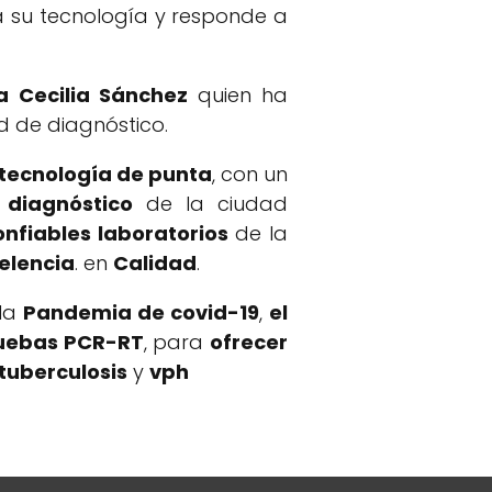
za su tecnología y responde a
a
Cecilia Sánchez
quien ha
d de diagnóstico.
tecnología de punta
, con un
e
diagnóstico
de la ciudad
nfiables laboratorios
de la
elencia
. en
Calidad
.
la
Pandemia de covid-19
,
el
uebas PCR-RT
, para
ofrecer
tuberculosis
y
vph