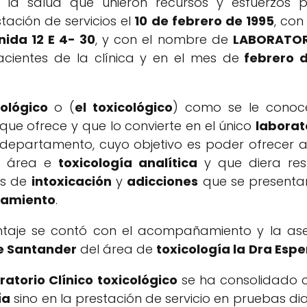
 la salud que unieron recursos y esfuerzos p
stación de servicios el
10 de febrero de 1995
, co
nida 12 E 4- 30
, y con el nombre de
LABORATOR
acientes de la clínica y en el mes de
febrero d
cológico
o (
el toxicológico
) como se le conoce
ue ofrece y que lo convierte en el único
laborat
l departamento, cuyo objetivo es poder ofrecer 
el área e
toxicología analítica
y que diera res
os de
intoxicación
y
adicciones
que se presenta
atamiento
.
taje se contó con el acompañamiento y la ase
de Santander
del área de
toxicología la
Dra Esp
ratorio Clínico toxicológico
se ha consolidado
ía
sino en la prestación de servicio en pruebas 