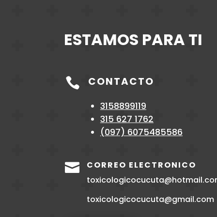
ESTAMOS PARA TI
CONTACTO

3158899119
315 627 1762
(097)
6075485586
CORREO ELECTRONICO

toxicologicocucuta@hotmail.c
toxicologicocucuta@gmail.com