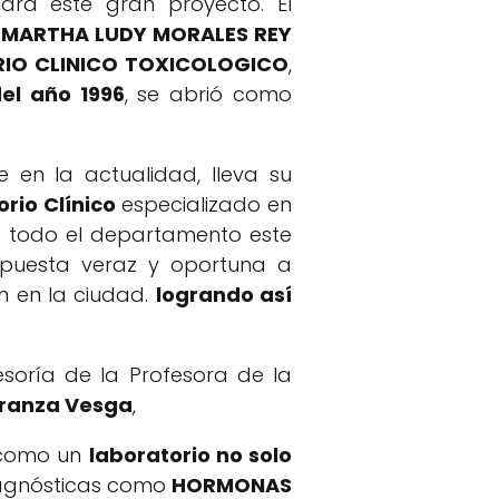
ara este gran proyecto. El
n
MARTHA LUDY MORALES REY
IO CLINICO TOXICOLOGICO
,
el año 1996
, se abrió como
 en la actualidad, lleva su
orio Clínico
especializado en
a todo el departamento este
puesta veraz y oportuna a
n en la ciudad.
logrando así
soría de la Profesora de la
eranza Vesga
,
 como un
laboratorio no solo
diagnósticas como
HORMONAS