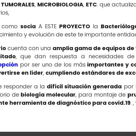
TUMORALES
,
MICROBIOLOGIA
,
ETC
. que actuali
ios,
como
socia
A ESTE
PROYECTO
la
Bacteriólog
miento y evolución de este te importante entida
rio
cuenta con una
amplia gama de equipos de 
itado
, que dan respuesta a necesidades d
opción
por ser uno de los más
importantes y co
ertirse en líder
,
cumpliendo estándares de exc
de responder a la
difícil situación generada
por 
orio de
biología molecular
, para montaje de
pr
nte herramienta de diagnóstico para covid.19
. ,