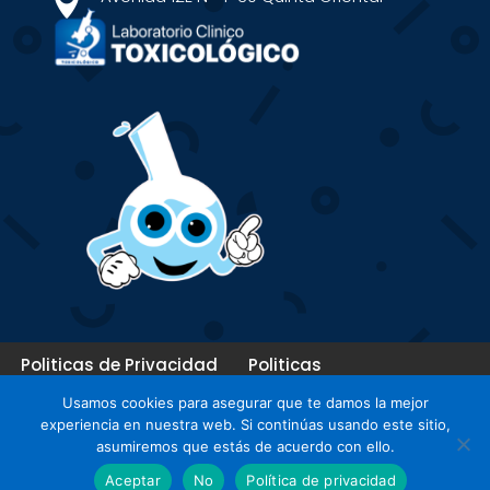

Politicas de Privacidad
Politicas
Politicas de Cookies
Contactanos
Usamos cookies para asegurar que te damos la mejor
Terminos y condiciones
experiencia en nuestra web. Si continúas usando este sitio,
Descargo de responsabilidad
DMCA
CCPA
asumiremos que estás de acuerdo con ello.
Aceptar
No
Política de privacidad