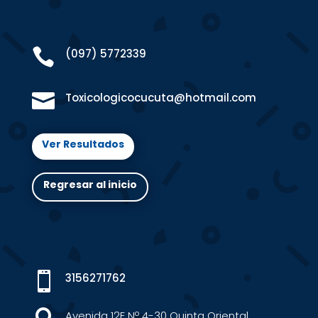

(097) 5772339

Toxicologicocucuta@hotmail.com
Ver Resultados
Regresar al inicio

3156271762
Avenida 12E Nº 4-30 Quinta Oriental