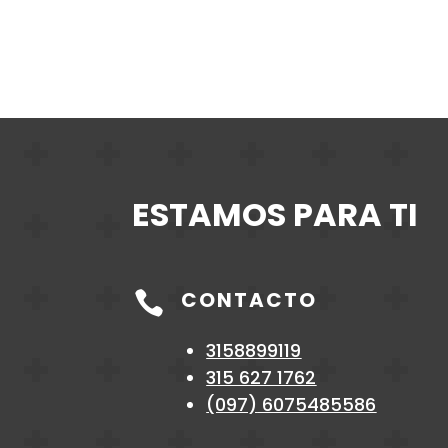
ESTAMOS PARA TI
CONTACTO

3158899119
315 627 1762
(097)
6075485586