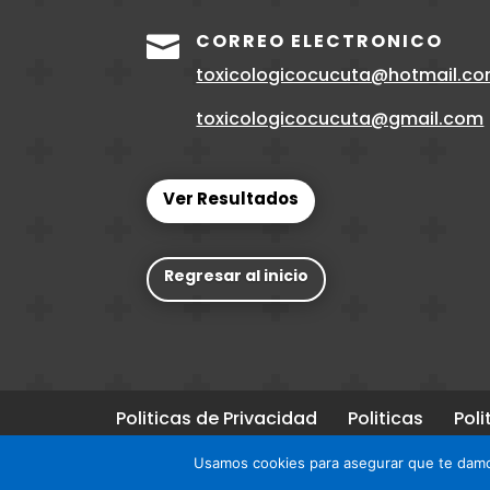
CORREO ELECTRONICO

toxicologicocucuta@hotmail.c
toxicologicocucuta@gmail.com
Ver Resultados
Regresar al inicio
Politicas de Privacidad
Politicas
Poli
DMCA
CCPA
Usamos cookies para asegurar que te damos