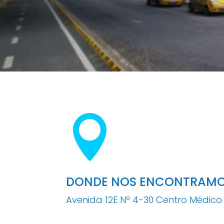

DONDE NOS ENCONTRAM
Avenida 12E Nº 4-30
Centro Médico 