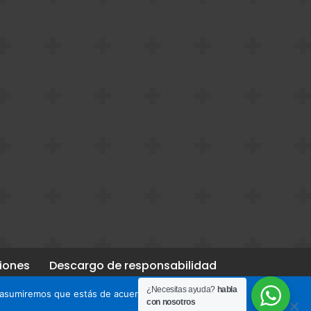
iones
Descargo de responsabilidad
¿Necesitas ayuda?
habla
 asumiremos que estás de acuerdo con ello.
con nosotros